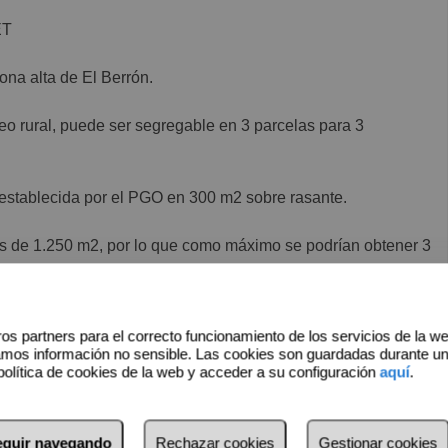
ET
ona alta de El Berrón.
leo rural, puede ser segregable en 3 parcelas para 3
 establecida por el PGO en 300 m2 sobre rasante.
s de 1.250 m2, por lo que como máximo se podrían obtener 3
d general, como saneamiento, agua, electricidad y telefonía.
os partners para el correcto funcionamiento de los servicios de la w
amos información no sensible. Las cookies son guardadas durante u
dos, bancos, farmacia, restauración y rápido acceso a
política de cookies de la web y acceder a su configuración
aquí
.
seguir navegando
Rechazar cookies
Gestionar cookies