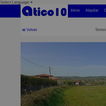
Select Language
▼
Inicio
Alquilar
C
Volver
Terren