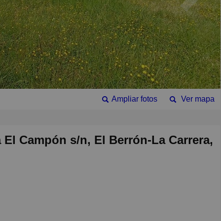
Ampliar fotos
Ver mapa
a El Campón s/n, El Berrón-La Carrera,