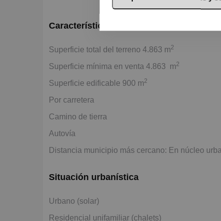
Características básicas
2
Superficie total del terreno 4.863 m
2
Superficie mínima en venta 4.863 m
2
Superficie edificable 900 m
Por carretera
Camino de tierra
Autovía
Distancia municipio más cercano: En núcleo urb
Situación urbanística
Urbano (solar)
Residencial unifamiliar (chalets)