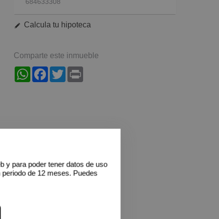
684633308
Calcula tu hipoteca
Comparte este inmueble
WhatsApp
Facebook
Twitter
Print
eb y para poder tener datos de uso
n periodo de 12 meses. Puedes