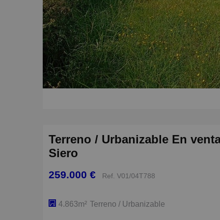
Terreno / Urbanizable En vent
Siero
259.000 €
Ref. V01/04T788
4.863m²
Terreno / Urbanizable