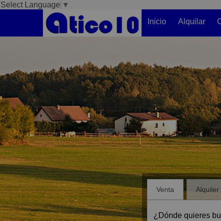
Select Language
▼
Inicio
Alquilar
C
Venta
Alquiler