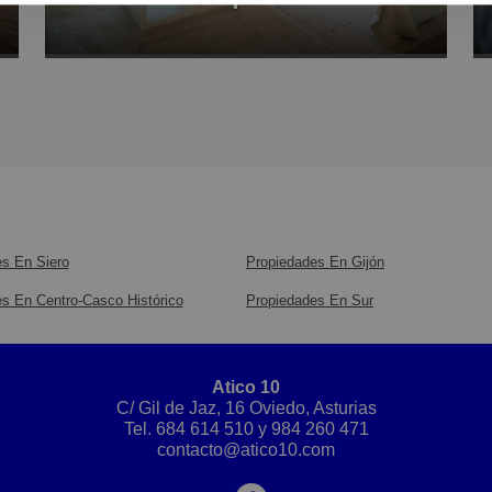
s En Siero
Propiedades En Gijón
s En Centro-Casco Histórico
Propiedades En Sur
Atico 10
C/ Gil de Jaz, 16 Oviedo, Asturias
Tel.
684 614 510
y
984 260 471
contacto@atico10.com