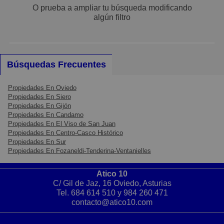
O prueba a ampliar tu búsqueda modificando
Pequeños
algún filtro
Grandes
Búsquedas Frecuentes
Propiedades En Oviedo
Propiedades En Siero
Propiedades En Gijón
Propiedades En Candamo
Propiedades En El Viso de San Juan
Propiedades En Centro-Casco Histórico
Propiedades En Sur
Propiedades En Fozaneldi-Tenderina-Ventanielles
Atico 10
C/ Gil de Jaz, 16 Oviedo, Asturias
Tel.
684 614 510
y
984 260 471
contacto@atico10.com